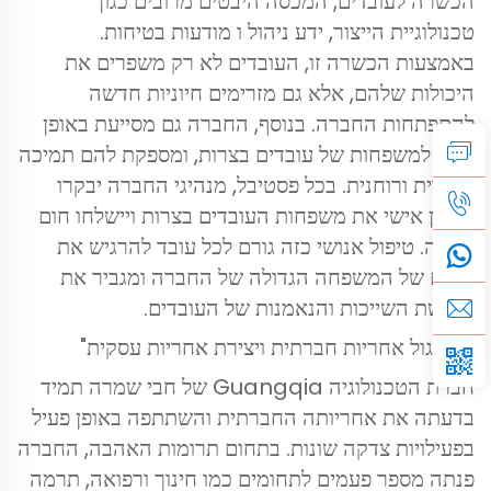
הכשרה לעובדים, המכסה היבטים מרובים כגון
טכנולוגיית הייצור, ידע ניהול ו מודעות בטיחות.
באמצעות הכשרה זו, העובדים לא רק משפרים את
היכולות שלהם, אלא גם מזרימים חיוניות חדשה
להתפתחות החברה. בנוסף, החברה גם מסייעת באופן
פעיל למשפחות של עובדים בצרות, ומספקת להם תמיכה
חומרית ורוחנית. בכל פסטיבל, מנהיגי החברה יבקרו
באופן אישי את משפחות העובדים בצרות ויישלחו חום
ודאגה. טיפול אנושי כזה גורם לכל עובד להרגיש את
החום של המשפחה הגדולה של החברה ומגביר את
תחושת השייכות והנאמנות של העובדים.
3.
תרגול אחריות חברתית ויצירת אחריות עסקית"
חברת הטכנולוגיה Guangqia של חבי שמרה תמיד
בדעתה את אחריותה החברתית והשתתפה באופן פעיל
בפעילויות צדקה שונות. בתחום תרומות האהבה, החברה
פנתה מספר פעמים לתחומים כמו חינוך ורפואה, תרמה