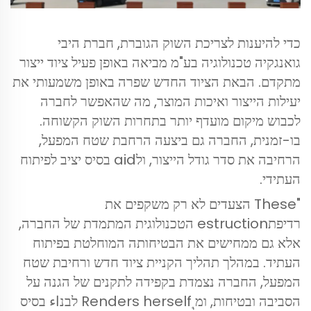
כדי להיענות לצריכת השוק הגוברת, חברת היבי
גואנגקיה טכנולוגיה בע"מ מביאה באופן פעיל ציוד ייצור
מתקדם. הבאת הציוד החדש שפרה באופן משמעותי את
יעילות הייצור ואיכות המוצר, מה שהאפשר לחברה
לכבוש מיקום מועדף יותר בתחרות השוק הקשוחה.
בו-זמנית, החברה גם ביצעה הרחבת שטח המפעל,
הרחיבה את סדר גודל הייצור, ולaid בסיס יציב לפיתוח
העתידי.
"These הצעדים לא רק משקפים את
רדיפתestruction הטכנולוגית המתמדת של החברה,
אלא גם ממחישים את הבטיחותה המוחלטת בפיתוח
העתיד. במהלך תהליך הקניית ציוד חדש ורחיבת שטח
המפעל, החברה נצמדת בקפידה לתקנים של הגנה על
הסביבה ובטיחות, ומุ Renders herself לבנاء בסיס