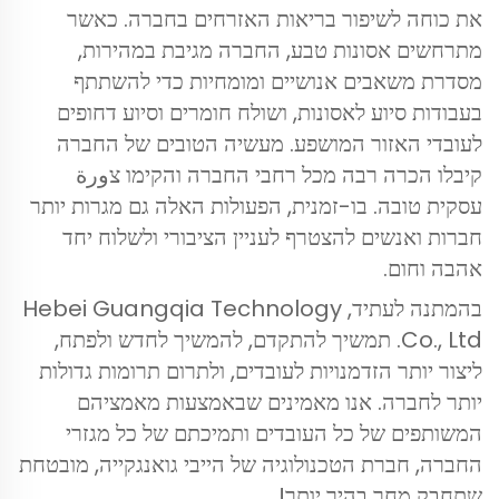
את כוחה לשיפור בריאות האזרחים בחברה. כאשר
מתרחשים אסונות טבע, החברה מגיבת במהירות,
מסדרת משאבים אנושיים ומומחיות כדי להשתתף
בעבודות סיוע לאסונות, ושולח חומרים וסיוע דחופים
לעובדי האזור המושפע. מעשיה הטובים של החברה
קיבלו הכרה רבה מכל רחבי החברה והקימו צورة
עסקית טובה. בו-זמנית, הפעולות האלה גם מגרות יותר
חברות ואנשים להצטרף לעניין הציבורי ולשלוח יחד
אהבה וחום.
בהמתנה לעתיד, Hebei Guangqia Technology
Co., Ltd. תמשיך להתקדם, להמשיך לחדש ולפתח,
ליצור יותר הזדמנויות לעובדים, ולתרום תרומות גדולות
יותר לחברה. אנו מאמינים שבאמצעות מאמציהם
המשותפים של כל העובדים ותמיכתם של כל מגזרי
החברה, חברת הטכנולוגיה של הייבי גואנגקייה, מובטחת
שתחבק מחר בהיר יותר!