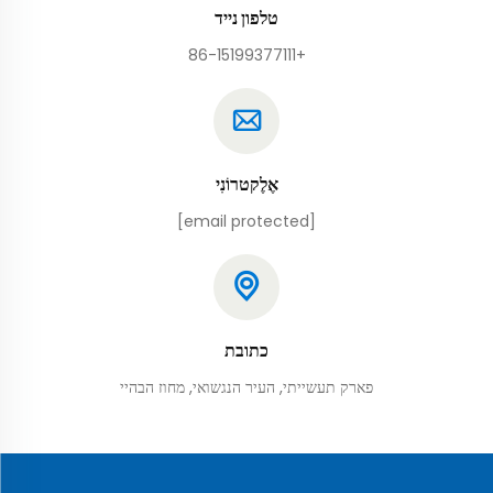
טלפון נייד
+86-15199377111
אֶלֶקטרוֹנִי
[email protected]
כתובת
פארק תעשייתי, העיר הנגשואי, מחוז הבהיי