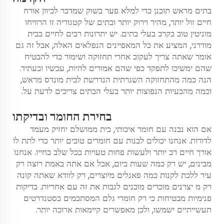
בתים מראש תוכנן כדי למלא פער בשוק שמדבר לכיוון אורח
חיים זול יותר, מהיר וירוק יותר ובתים של קטגוריה זו הרוויחו
מוניטין טוב בקרב בעלי בתים. יש יתרונות רבים לחיים בבית
מודרני, המציע את כל המאפיינים הנפלאים האלה, אבל זה גם
אומר שאתה צריך לעקוב אחרי תחזוקה ושימור כדי להבטיח
שהם ימשיכו לתפקד כפי שהם אמורים להיות, עכשיו ובעתיד.
הנה כמה מהתחזוקה השגרתית הנדרשת לבית מונדס מראש,
וכמה מהבעיות הנפוצות יותר בעלי הבתים צריכים לדעת על.
בחירת החומר ובדיקתו
אם הוא נבנה עם חומר איכותי, בית ממושלם יחזיק מעמד
לדורות. אנחנו יכולים לבנות עם חומרים טובים יותר כדי לתת לו
אורך חיים רב יותר ולעשות פחות טעויות בכל שלב בחייו. אנחנו
מבינים, יש רק כמה שעות ביום, אבל אם אתה באמת רוצה רק
עיר ללכת לקנות כמה פאנלים מיוצרים, רק לוודא שאתה קונה
רק מ יצרנים מוכרים מוכנים לגבות את זה עם אחריות. בדיקות
פנימיות מבטיחות כי רק חומרי גלם המסתכמים בסטנדרטים
תעשייתיים ישמשו, ולכן מאפשרים קיימאות ארוכה יותר.