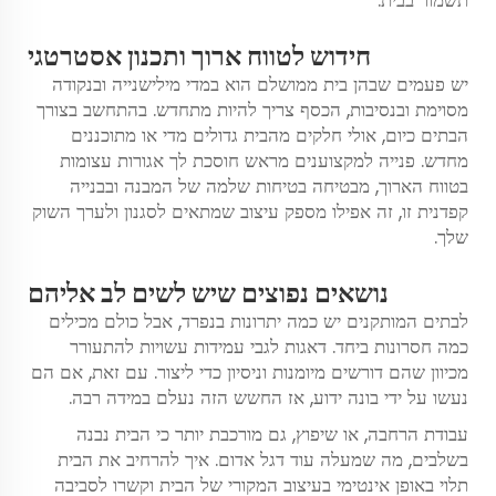
תשמור בבית.
חידוש לטווח ארוך ותכנון אסטרטגי
יש פעמים שבהן בית ממושלם הוא במדי מילישנייה ובנקודה
מסוימת ובנסיבות, הכסף צריך להיות מתחדש. בהתחשב בצורך
הבתים כיום, אולי חלקים מהבית גדולים מדי או מתוכננים
מחדש. פנייה למקצוענים מראש חוסכת לך אגורות עצומות
בטווח הארוך, מבטיחה בטיחות שלמה של המבנה ובבנייה
קפדנית זו, זה אפילו מספק עיצוב שמתאים לסגנון ולערך השוק
שלך.
נושאים נפוצים שיש לשים לב אליהם
לבתים המותקנים יש כמה יתרונות בנפרד, אבל כולם מכילים
כמה חסרונות ביחד. דאגות לגבי עמידות עשויות להתעורר
מכיוון שהם דורשים מיומנות וניסיון כדי ליצור. עם זאת, אם הם
נעשו על ידי בונה ידוע, אז החשש הזה נעלם במידה רבה.
עבודת הרחבה, או שיפוץ, גם מורכבת יותר כי הבית נבנה
בשלבים, מה שמעלה עוד דגל אדום. איך להרחיב את הבית
תלוי באופן אינטימי בעיצוב המקורי של הבית וקשרו לסביבה