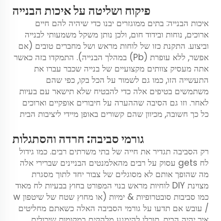
פיקוח ושליטה על איכות הבנייה
איכות הבנייה: בתים ממוגזרים יבנו כדי שיהיה להם חיים
ארוכים, נוחות ובידוד חום, ולכן נותן משקל משמעותי לבנייה
וביצוע. התקנת כזו של לוחות מראש ושל מחברים טובים (אם
אפשר, ללא עופרת (Pb) במהלך הבנייה). התמקדו בזה כאשר
אתה מעסיק צוותים מקצועיים של בנייה שכבר עברו את
התעשייה הזו, כמו גם לשמור על הכל בקו, כפי שהם
משתמשים בטיפים אלה כדי להבטיח שלא תישאר עם בעיות
לאחר. וזו גם הסיבה שההערה על חיבורים אופקיים וארוכים
כל כך חשובה, מכיוון שהם קשורים באופן מיידי ליציבות הבית
גורמי סביבה: חרדה והסתגלות
רק הסביבה תגדיר את חייה של בתי משרתים רבים. כמו גידול
לח gets עסוק על רבים מהאלמנטים הבניינים שברירי אלה
מה שהופך אותם לא מסוגלים של צבור יחד לתוך מסגרת
מצוינת DIY לוחיות מראש בנוי המפורט בחוץ בבעיות לח מאוד
כמו סביבות סובטרופיות & ימיות (או מחוץ שטח של שיטפון w
/ עובש אם תדעו על גורמי הסביבה האלה כשאתם מחליטים
איך יהיה הבית, תוכלו להימנע מלהקים במקומות שיכולים