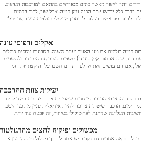
ירים יותר לייצור מאשר בתים מסורתיים בהתאם למורכבות העיצוב.
 בדרך כלל ידרשו יותר הכנה וזמן בנייה. אבל שוב, לרוב הבתים
ים להיות מותאמים בקלות לחיסכון מינימלי בעלויות עיצוב אדריכלי
אקלים ודפוסי עונה
 בנייה כוללים את מזג האוויר ועונת השנה. חסרונות נוספים כוללים
ם כבד, שלג או חום קיץ קיצוני) עשויים לעכב את העבודה ולהשפיע
לי, אם הם עושים זאת אז לפחות הם חשבו על זה קצת יותר זמן
יעילות צוות ההרכבה
ה בניסיון ובמהירות בהרכבה. צוותי הרכבה מיוחדים שמכירים את המערכת המודולרית
ה ימים. הרכבה שיטתית צריכה להיות אידיאלית עניין מתוכנן היטב,
בות העליונה שניתנת לפרוטוקולי בטיחות, זה יובטח עוד יותר.
מכשולים ופיקוח לחצים מהרגולטור
 ככל הנראה אחרים גם בקרוב יש אחד לחתוך מסלול מילה גרעין או