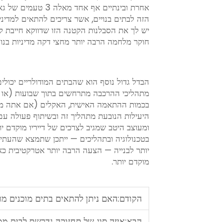
אחרת ובינתיים אף א
הזה לבתים בנויים, אשר צריכים להתאים למדיני
יש לך את הסבלנות הקטנה הזו שדווקא חייבת ל
חוקר מלחמה הרבה יותר מחצי דקה מדיניות בנוס
הבדל גדול נוסף הוא שהבתים המודולריים יכולי
מתהליכי ההרכבה מתרחשים בתוך שבועות (או במ
בכמות ההתאמה האישית, האקלים (אם אתה משתמ
היעילות הנובעת מתהליך זה ובשיתוף פעולה עם
ומעוצב היטב שמגיב לצרכים של דייריו מוקדם 
בטכנולוגיה ובתהליכים — ייתכן שתמצא שהעתיד 
יותר לבנייה — הצעה הרבה יותר אטרקטיבית כ
מוקדם יותר.
הקודם:
האם ניתן להתאים בתים מוכנים מר
הבא:
איזה סוג של תחזוקה נדרשת לבית ממ