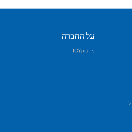
על החברה
מדיניותICY
ץ'