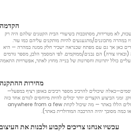
הקדמה
כות, לא מטרידות, מסתובבות בשיעורי הבית הקטנים שלהם היה רק
 במהרה מתכוננים/מתגעגעים להיות מותקנים עליהם כמו עור.
צרים כאן אך גם עם מפתח שכנראה ישכיר חלק ממנה במהרה — היא
 (ובאיזו צורה) הם נבנים/ממוקמים. לפי המסמך הלבן, מספר גורמים
ליים כולל יתרונות וחסרונות של בנייה מחוץ לאתר, אפשרויות התאמה
מהירות ההתקנה
סמים—כאלה שיכולים להרכיב מספר רכיבים באופן רציף במפעל—
. זמני הביצוע הקצרים יותר יכולים להיות מיוחסים לגורם אחד כזה
שהוא תהליך ייצור מקביל. זה כולל הרכבת המודולים הללו באתר — מה שיכול לקחת anywhere from a few
עכשיו אנחנו צריכים לקבוע ולבנות את העיצוב