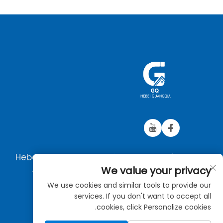
כל הזכויות שמורות © 2025 Hebei Guangqia
Technology Co., Ltd. כל הזכויות שמורות.
We value your privacy
We use cookies and similar tools to provide our
services. If you don't want to accept all
cookies, click Personalize cookies.