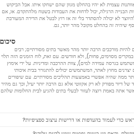
חד מאלה 3 טעמים של גאוותנות עצמית לא יהיו בהחלט מגוון שהם ישחקו איתו. אבל הביקוש
ות הבנייה הרגילה, יכול לדחות את העבודות בשטח מלהתקדם. או, אם
היווצר לא יכולה להסתדר בלי זה אז רוץ לבטל את הדירה המעורבת
ף שיהיה זה בהחלט מקובל מהר יותר, גם.
סיכום
ם להיות מורכבים הרבה יותר מהר מאשר בתים מסורתיים; רבים
קרים מסוימים, פחות), ולא חודשים. עם זאת, לוח הזמנים הזה תלוי
ש בגרסה עמידה למים), צוות ההרכבה ומדיניות. על ידי אימוץ
 יצרנים מחוץ לאתר, המשתמשים יכולים להתגורר בבית איכותי
יותר ממה שהיה אפשרי באמצעות תהליכים מסורתיים. עם שיפורים
של דיור מפורק לא רק אקזוטי אלא גם הרבה יותר יעיל, וכך גם מהיר
אשר אתה באמת רוצה לעזור לבעלי בתים להגיע לבית החלומות שלהם
אש כדי לעמוד בהעדפות או דרישות עיצוב ספציפיות?
ושלם, והאם יש בעיות נפוצות שיש לדעת עליהן?