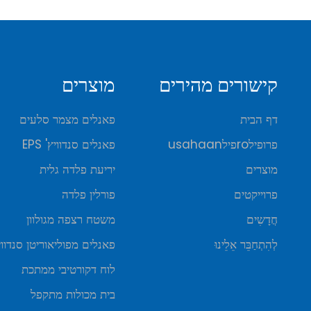
קישורים מהירים
מוצרים
דף הבית
פאנלים מצמר סלעים
פרופילroפילusahaan
פאנלים סנדוויץ' EPS
מוצרים
יריעת פלדה גלית
פרוייקטים
פורלין פלדה
חֲדָשִים
משטח רצפה מגולוון
לְהִתְחַבֵּר אֵלֵינוּ
פאנלים מפוליאוריטן סנדווי
לוח דקורטיבי ממתכת
בית מכולות מתקפל