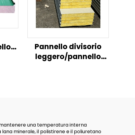
Pannello divisorio
llo
leggero/pannello
sandwich
llo
ignifugo/isolamento
ich
termico
 a mantenere una temperatura interna
ana minerale, il polistirene e il poliuretano