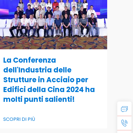
La Conferenza
dell'Industria delle
Strutture in Acciaio per
Edifici della Cina 2024 ha
molti punti salienti!
SCOPRI DI PIÙ