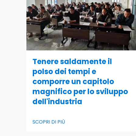
Tenere saldamente il
polso dei tempi e
comporre un capitolo
magnifico per lo sviluppo
dell'industria
SCOPRI DI PIÙ