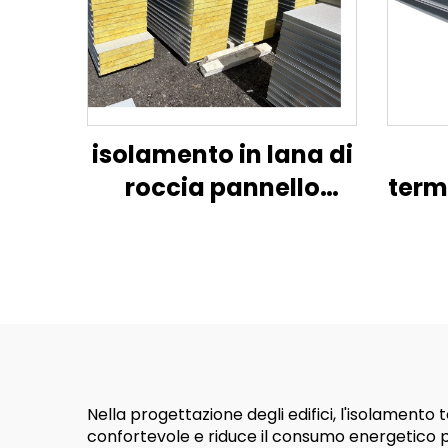
isolamento in lana di
roccia pannello
term
ignifugo in lana di
roccia. materiali da
i
costruzione
bi
isolamento acustico
isolamento termico
pannello acustico per
pareti
Nella progettazione degli edifici, l'isolamen
confortevole e riduce il consumo energetico per