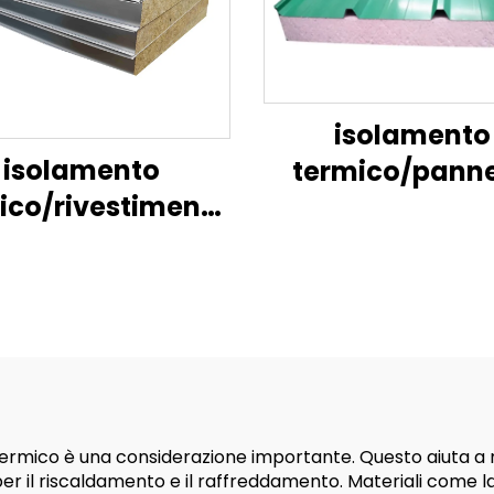
isolamento
isolamento
termico/panne
ico/rivestimento
parete
pareti
esterna/panne
nterne/camera
parete sandw
anca modulare
to termico è una considerazione importante. Questo aiuta
 il riscaldamento e il raffreddamento. Materiali come la l