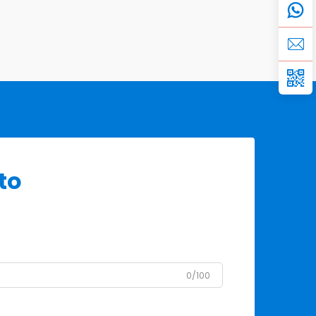
to
0/100