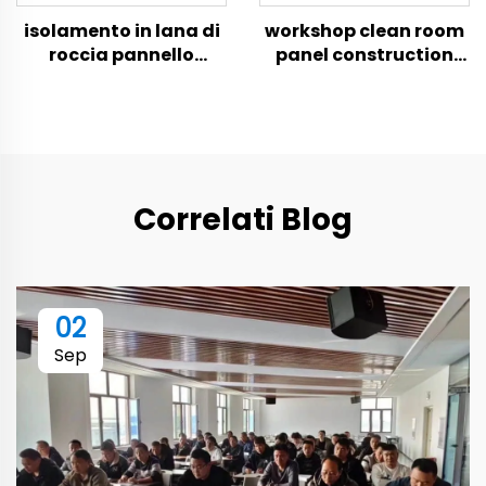
isolamento in lana di
workshop clean room
roccia pannello
panel construction
ignifugo in lana di
materials waterproof
roccia. materiali da
sandwich acoustic
costruzione
panels prefab house
isolamento acustico
sandwich panel
isolamento termico
pannello acustico per
Correlati Blog
pareti
02
Sep