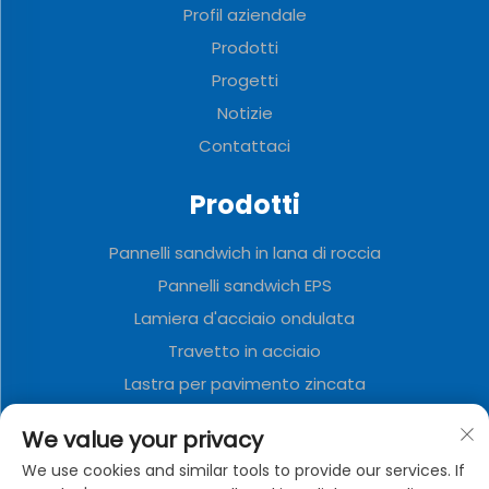
Profil aziendale
Prodotti
Progetti
Notizie
Contattaci
Prodotti
Pannelli sandwich in lana di roccia
Pannelli sandwich EPS
Lamiera d'acciaio ondulata
Travetto in acciaio
Lastra per pavimento zincata
Pannelli sandwich in poliuretano
We value your privacy
Pannello decorativo in metallo
We use cookies and similar tools to provide our services. If
Casa container pieghevole