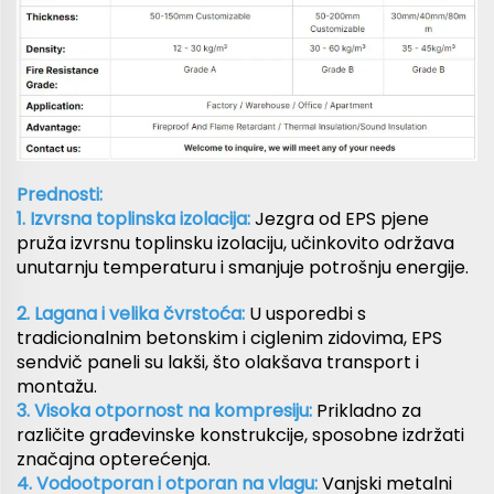
Prednosti:
1. Izvrsna toplinska izolacija:
Jezgra od EPS pjene
pruža izvrsnu toplinsku izolaciju, učinkovito održava
unutarnju temperaturu i smanjuje potrošnju energije.
2. Lagana i velika čvrstoća:
U usporedbi s
tradicionalnim betonskim i ciglenim zidovima, EPS
sendvič paneli su lakši, što olakšava transport i
montažu.
3. Visoka otpornost na kompresiju:
Prikladno za
različite građevinske konstrukcije, sposobne izdržati
značajna opterećenja.
4. Vodootporan i otporan na vlagu:
Vanjski metalni