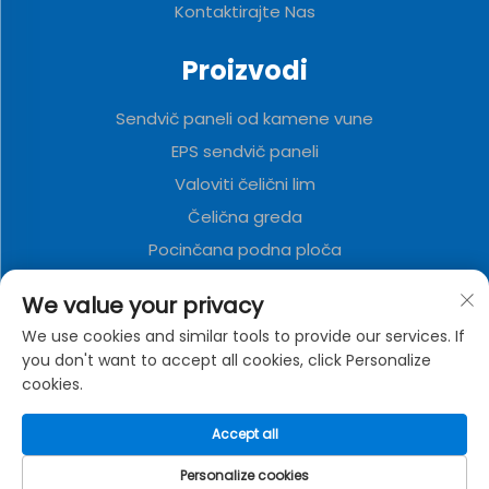
Kontaktirajte Nas
Proizvodi
Sendvič paneli od kamene vune
EPS sendvič paneli
Valoviti čelični lim
Čelična greda
Pocinčana podna ploča
Poliuretanski sendvič paneli
We value your privacy
Metalna ukrasna ploča
We use cookies and similar tools to provide our services. If
Kuća u Vojnom Kontejneru
you don't want to accept all cookies, click Personalize
cookies.
O tvrtki
Accept all
Pravila o privatnosti
Personalize cookies