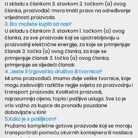
U skladu s člankom 3. stavkom 2. točkom (a) ovog
članka, proizvođač mora imati pravo na određivanje
vrijednosti proizvoda.
3. što možete kupiti od nas?
U skladu s člankom 3. stavkom 1. točkom (a) ovog
članka, za sve proizvode koji se upotrebljavaju u
proizvodnji električne energije, za koje se primjenjuje
članak 3. točka (a) ovog članka, za koje se
primjenjuje članak 3. točka (a) ovog članka,
primjenjuje se sljedeći članak:
4. Jeste li trgovačko društvo ili tvornica?
Mi smo proizvođači. Imamo dvije velike tvornice, koje
mogu zadovoljiti različite regije svijeta za proizvodnju i
transport proizvoda. Kvalitetni proizvodi,
najrazumnija cijena, topla i pažljiva usluga. Sve to je
vrlo važno za kupce da pronađu pouzdane
dobavljače u Kini!
5.Kako je s pošiljkom?
Pružamo kompletne gotove proizvode koji se moraju
transportirati pomoću okvirnih kontejnera ili nosilaca