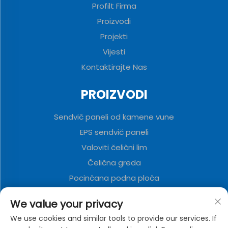
Profilt Firma
Proizvodi
Projekti
Vijesti
Kontaktirajte Nas
PROIZVODI
Sendvič paneli od kamene vune
EPS sendvič paneli
Valoviti čelični lim
Čelična greda
Pocinčana podna ploča
Poliuretanski sendvič paneli
We value your privacy
Metalna ukrasna ploča
We use cookies and similar tools to provide our services. If
Kuća u Vojnom Kontejneru