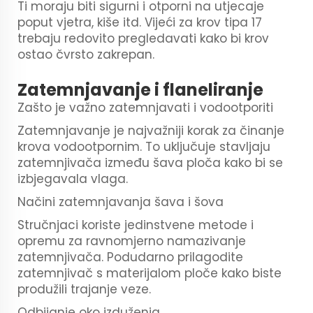
Ti moraju biti sigurni i otporni na utjecaje
poput vjetra, kiše itd. Vijeći za krov tipa 17
trebaju redovito pregledavati kako bi krov
ostao čvrsto zakrepan.
Zatemnjavanje i flaneliranje
Zašto je važno zatemnjavati i vodootporiti
Zatemnjavanje je najvažniji korak za činanje
krova vodootpornim. To uključuje stavljaju
zatemnjivača između šava ploča kako bi se
izbjegavala vlaga.
Načini zatemnjavanja šava i šova
Stručnjaci koriste jedinstvene metode i
opremu za ravnomjerno namazivanje
zatemnjivača. Podudarno prilagodite
zatemnjivač s materijalom ploče kako biste
produžili trajanje veze.
Odbijanje oko izduženja