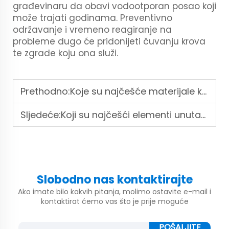
građevinaru da obavi vodootporan posao koji
može trajati godinama. Preventivno
održavanje i vremeno reagiranje na
probleme dugo će pridonijeti čuvanju krova
te zgrade koju ona služi.
Prethodno:
Koje su najčešće materijale koji se koriste za krovnu ploču, i kako se njihove osobine uspoređuju s obzirom na trajnost, otpornost na vremenske prilike i energetsku učinkovitost?
Sljedeće:
Koji su najčešći elementi unutarnjeg dizajna u kući u obliku svemirske kapsule, i kako se njihova obilježja uspoređuju po pitanju funkcionalnosti, iskorištavanja prostora i vizualne privlačnosti?
Slobodno nas kontaktirajte
Ako imate bilo kakvih pitanja, molimo ostavite e-mail i
kontaktirat ćemo vas što je prije moguće
POŠALJITE