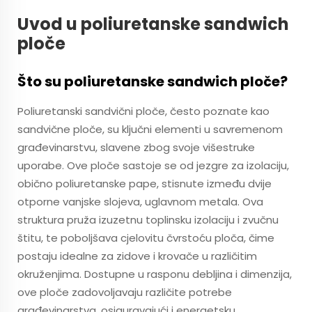
Uvod u poliuretanske sandwich
ploče
Što su poliuretanske sandwich ploče?
Poliuretanski sandvični ploče, često poznate kao
sandvične ploče, su ključni elementi u savremenom
građevinarstvu, slavene zbog svoje višestruke
uporabe. Ove ploče sastoje se od jezgre za izolaciju,
obično poliuretanske pape, stisnute između dvije
otporne vanjske slojeva, uglavnom metala. Ova
struktura pruža izuzetnu toplinsku izolaciju i zvučnu
štitu, te poboljšava cjelovitu čvrstoću ploča, čime
postaju idealne za zidove i krovače u različitim
okruženjima. Dostupne u rasponu debljina i dimenzija,
ove ploče zadovoljavaju različite potrebe
građevinarstva, osiguravajući i energetsku