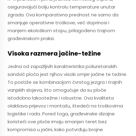
osiguravajući bolju kontrolu temperature unutar
zgrada. Ova komparativna prednost ne samo da
smanjuje operativne troškove, već doprinosi i
manjem ekološkom stopu, prilagođeno trajnom
građevinskom praksi.
Visoka razmera jačine-težine
Jedna od zapažljivih karakteristika poliuretanskih
sandvič ploča jest njihov visoki omjer jačine te težine.
To postiže se kombinacijom čvrstog jezgra i trajnih
vanjskih slojeva, što omogućuje da su ploče
istodobno lakootežne i robustne. Ova kvaliteta
olakšava prijevoz i montažu, štedeći na troškovima
logistike i rada. Pored toga, građevinske dizajne
koristeći ove ploče imaju smanjen teret bez
kompromisa u jačini, kako potvrđuju brojne