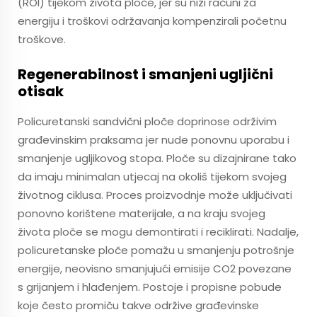
(ROI) tijekom života ploče, jer su niži računi za
energiju i troškovi održavanja kompenzirali početnu
troškove.
Regenerabilnost i smanjeni ugljični
otisak
Policuretanski sandvični ploče doprinose održivim
građevinskim praksama jer nude ponovnu uporabu i
smanjenje ugljikovog stopa. Ploče su dizajnirane tako
da imaju minimalan utjecaj na okoliš tijekom svojeg
životnog ciklusa. Proces proizvodnje može uključivati
ponovno korištene materijale, a na kraju svojeg
života ploče se mogu demontirati i reciklirati. Nadalje,
policuretanske ploče pomažu u smanjenju potrošnje
energije, neovisno smanjujući emisije CO2 povezane
s grijanjem i hlađenjem. Postoje i propisne pobude
koje često promiču takve održive građevinske