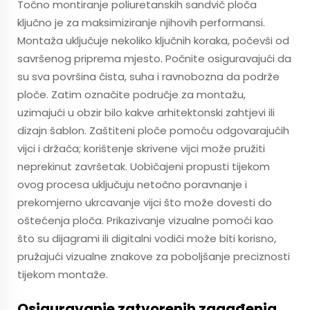
Točno montiranje poliuretanskih sandvič ploča
ključno je za maksimiziranje njihovih performansi.
Montaža uključuje nekoliko ključnih koraka, počevši od
savršenog priprema mjesto. Počnite osiguravajući da
su sva površina čista, suha i ravnobozna da podrže
ploče. Zatim označite područje za montažu,
uzimajući u obzir bilo kakve arhitektonski zahtjevi ili
dizajn šablon. Zaštiteni ploče pomoću odgovarajućih
vijci i držača; korištenje skrivene vijci može pružiti
neprekinut završetak. Uobičajeni propusti tijekom
ovog procesa uključuju netočno poravnanje i
prekomjerno ukrcavanje vijci što može dovesti do
oštećenja ploča. Prikazivanje vizualne pomoći kao
što su dijagrami ili digitalni vodiči može biti korisno,
pružajući vizualne znakove za poboljšanje preciznosti
tijekom montaže.
Osiguravanje zatvorenih zagađenja