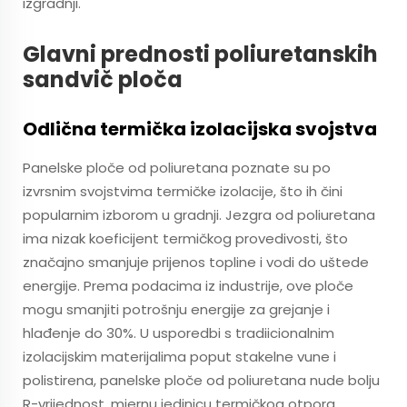
izgradnji.
Glavni prednosti poliuretanskih
sandvič ploča
Odlična termička izolacijska svojstva
Panelske ploče od poliuretana poznate su po
izvrsnim svojstvima termičke izolacije, što ih čini
popularnim izborom u gradnji. Jezgra od poliuretana
ima nizak koeficijent termičkog provedivosti, što
značajno smanjuje prijenos topline i vodi do uštede
energije. Prema podacima iz industrije, ove ploče
mogu smanjiti potrošnju energije za grejanje i
hlađenje do 30%. U usporedbi s tradiicionalnim
izolacijskim materijalima poput stakelne vune i
polistirena, panelske ploče od poliuretana nude bolju
R-vrijednost, mjernu jedinicu termičkog otpora,