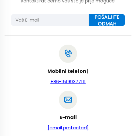
kontaktirat ćemo vas što je prije moguće
POŠALJITE
ODMAH
Mobilni telefon |
+86-15199377111
E-mail
[email protected]