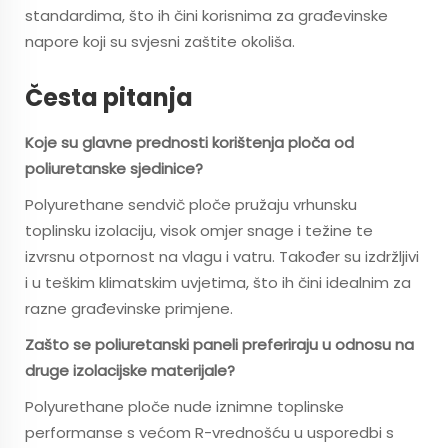
standardima, što ih čini korisnima za građevinske
napore koji su svjesni zaštite okoliša.
Česta pitanja
Koje su glavne prednosti korištenja ploča od
poliuretanske sjedinice?
Polyurethane sendvič ploče pružaju vrhunsku
toplinsku izolaciju, visok omjer snage i težine te
izvrsnu otpornost na vlagu i vatru. Također su izdržljivi
i u teškim klimatskim uvjetima, što ih čini idealnim za
razne građevinske primjene.
Zašto se poliuretanski paneli preferiraju u odnosu na
druge izolacijske materijale?
Polyurethane ploče nude iznimne toplinske
performanse s većom R-vrednošću u usporedbi s