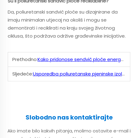
Su li poliuretanski sandvič ploče reciklabilne?
Da, poliuretanski sandvič ploče su dizajnirane da
imaju minimalan utjecaj na okoliš i mogu se
demontirati i reciklirati na kraju svojeg životnog
ciklusa, što podržava održive građevinske inicijative.
Prethodno:
Kako pridonose sendvič ploče energetskoj učinkovitosti zgrada?
Sljedeće:
Usporedba poliuretanske pjeninske izolacije s tradičnim materijalima
Slobodno nas kontaktirajte
Ako imate bilo kakvih pitanja, molimo ostavite e-mail i