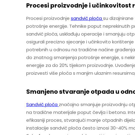
Procesi proizvodnje i učinkovitost 
Procesi proizvodnje
sandvič ploča
su dizajnirane
potrošnje energije. Tehnike poput neprekinutih pro
sandvič ploča, usklađuju operacije i smanjuju ot
osigurali precizno sjecanje i učinkovito korištenje
potrebnih u odnosu na tradične načine građenja. In
do znatnog smanjenja potrošnje energije, s nekim
energije za do 20% tijekom proizvodnje. Uvođenj
proizvesti više ploča s manjim ulaznim resursima,
Smanjeno stvaranje otpada u odno
Sandvič ploča
značajno smanjuje proizvodnju ot
na tradične materijale poput čevlja i betona. Int
efikasniji proces, stvarajući manje otpadnih dije
instalacije sandvič ploča često iznosi 30-40% 