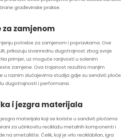
stirane građevinske prakse.
be za zamjenom
anjenju potrebe za zamjenom i popravkama. Ove
UR, prikazuju izvanrednu dugotrajnost zbog svoje
. Na primjer, uz moguće ranjivosti u solenim
 česte zamjene. Ova trajanost rezultira manjim
e u raznim slučajevima studija gdje su sendvič ploče
u dugotrajnosti i performansi.
ika i jezgra materijala
i jezgra materijala koji se koriste u sandvič pločama
nirani za učinkovitu reciklažu metalnih komponenti i
e na smetalište. Čelik, koji je vrlo reciklabilan, igra