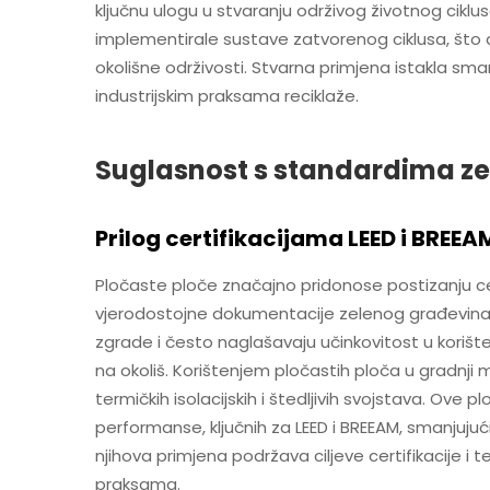
ključnu ulogu u stvaranju održivog životnog ciklus
implementirale sustave zatvorenog ciklusa, što 
okolišne održivosti. Stvarna primjena istakla sm
industrijskim praksama reciklaže.
Suglasnost s standardima z
Prilog certifikacijama LEED i BREEA
Pločaste ploče značajno pridonose postizanju certi
vjerodostojne dokumentacije zelenog građevinarstv
zgrade i često naglašavaju učinkovitost u korište
na okoliš. Korištenjem pločastih ploča u gradnji mo
termičkih isolacijskih i štedljivih svojstava. O
performanse, ključnih za LEED i BREEAM, smanjujući
njihova primjena podržava ciljeve certifikacije i 
praksama.