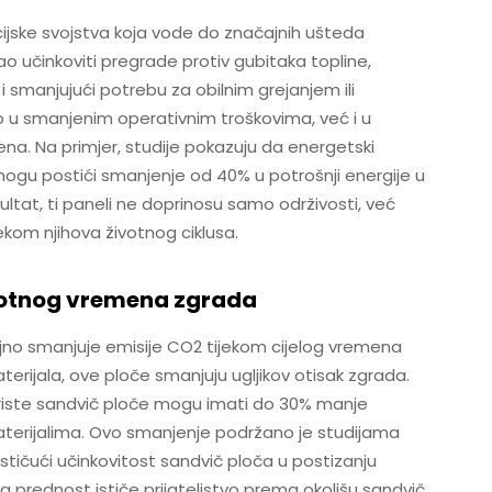
cijske svojstva koja vode do značajnih ušteda
kao učinkoviti pregrade protiv gubitaka topline,
 smanjujući potrebu za obilnim grejanjem ili
o u smanjenim operativnim troškovima, već i u
. Na primjer, studije pokazuju da energetski
mogu postići smanjenje od 40% u potrošnji energije u
ultat, ti paneli ne doprinosu samo održivosti, već
kom njihova životnog ciklusa.
votnog vremena zgrada
jno smanjuje emisije CO2 tijekom cijelog vremena
aterijala, ove ploče smanjuju ugljikov otisak zgrada.
riste sandvič ploče mogu imati do 30% manje
aterijalima. Ovo smanjenje podržano je studijama
 ističući učinkovitost sandvič ploča u postizanju
 prednost ističe prijateljstvo prema okolišu sandvič