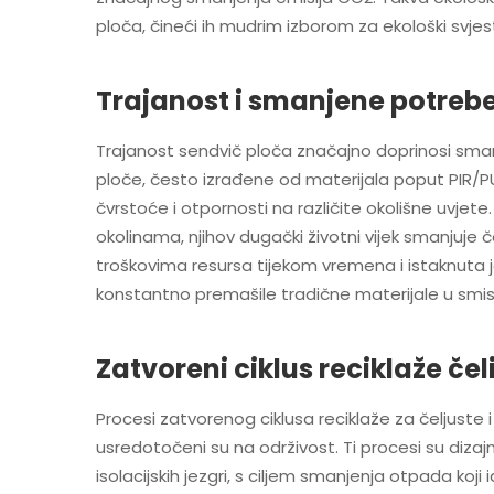
ploča, čineći ih mudrim izborom za ekološki svje
Trajanost i smanjene potre
Trajanost sendvič ploča značajno doprinosi sm
ploče, često izrađene od materijala poput PIR/P
čvrstoće i otpornosti na različite okolišne uvjete
okolinama, njihov dugački životni vijek smanjuje
troškovima resursa tijekom vremena i istaknuta j
konstantno premašile tradične materijale u smisl
Zatvoreni ciklus reciklaže čel
Procesi zatvorenog ciklusa reciklaže za čeljuste 
usredotočeni su na održivost. Ti procesi su dizaj
isolacijskih jezgri, s ciljem smanjenja otpada koji id