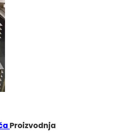
oča
Proizvodnja