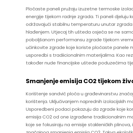
Pločaste paneli pružaju izuzetne termoske izola
energije tijekom radnje zgrada. Ti paneli djeluju 
održavajući stabilnu temperaturu unutar zgrada i
hlađenjem. Utjecaj tih ušteda osjeća se ne sam
poboljšanom performansu zgrade tijekom vremena
učinkovite zgrade koje koriste pločaste panele 
usporedbi s tradiicionalnim materijalima. Kao rez
također nude financijske uštede poduzećima tije
Smanjenje emisija CO2 tijekom ži
Korištenje sandvič ploča u građevinarstvu znača
korištenja. Uključivanjem naprednih izolacijskih m
Usporedbeni podaci pokazuju da zgrade koje ko
emisija CO2 od one izgrađene tradiicionalnim m
koje se fokusiraju na emisije stakleničkih plinova,
značajnog smanjenja emisija CO2. Takva ekološka