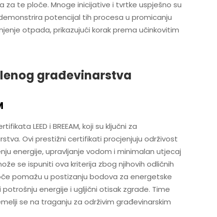
a za te ploče. Mnoge inicijative i tvrtke uspješno su
demonstrira potencijal tih procesa u promicanju
anjenje otpada, prikazujući korak prema učinkovitim
elenog građevinarstva
M
fikata LEED i BREEAM, koji su ključni za
a. Ovi prestižni certifikati procjenjuju održivost
nju energije, upravljanje vodom i minimalan utjecaj
že se ispuniti ova kriterija zbog njihovih odličnih
ve ploče pomažu u postizanju bodova za energetske
 potrošnju energije i ugljični otisak zgrade. Time
temelji se na traganju za održivim građevinarskim