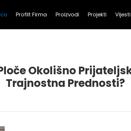
ica
Profilt Firma
Proizvodi
Projekti
Vijesti
Ploče Okolišno Prijateljsk
Trajnostna Prednosti?