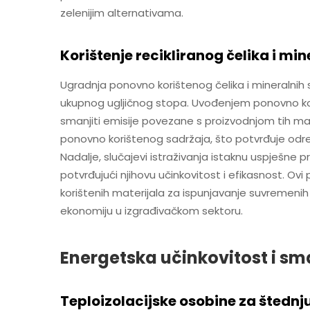
zelenijim alternativama.
Korištenje recikliranog čelika i m
Ugradnja ponovno korištenog čelika i mineralnih
ukupnog ugljičnog stopa. Uvođenjem ponovno kor
smanjiti emisije povezane s proizvodnjom tih mat
ponovno korištenog sadržaja, što potvrđuje od
Nadalje, slučajevi istraživanja istaknu uspješne p
potvrđujući njihovu učinkovitost i efikasnost. O
korištenih materijala za ispunjavanje suvremenih 
ekonomiju u izgrađivačkom sektoru.
Energetska učinkovitost i sm
Teploizolacijske osobine za štednj