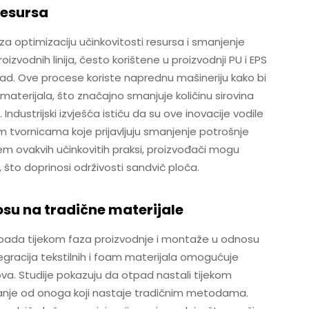
resursa
 za optimizaciju učinkovitosti resursa i smanjenje
izvodnih linija, često korištene u proizvodnji PU i EPS
pad. Ove procese koriste naprednu mašineriju kako bi
 materijala, što značajno smanjuje količinu sirovina
dustrijski izvješća ističu da su ove inovacije vodile
 tvornicama koje prijavljuju smanjenje potrošnje
em ovakvih učinkovitih praksi, proizvođači mogu
 što doprinosi održivosti sandvič ploča.
su na tradične materijale
pada tijekom faza proizvodnje i montaže u odnosu
egracija tekstilnih i foam materijala omogućuje
lova. Studije pokazuju da otpad nastali tijekom
manje od onoga koji nastaje tradičnim metodama.