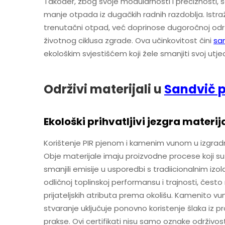
Također, zbog svoje modularnosti i preciznosti, 
manje otpada iz dugačkih radnih razdoblja. Istra
trenutačni otpad, već doprinose dugoročnoj održ
životnog ciklusa zgrade. Ova učinkovitost čini
sa
ekološkim svjestišćem koji žele smanjiti svoj utjec
Održivi materijali u
Sandvič 
Ekološki prihvatljivi jezgra materi
Korištenje PIR pjenom i kamenim vunom u izgradn
Obje materijale imaju proizvodne procese koji su 
smanjili emisije u usporedbi s tradiicionalnim izo
odličnoj toplinskoj performansu i trajnosti, često
prijateljskih atributa prema okolišu. Kamenito vu
stvaranje uključuje ponovno koristenje šlaka iz 
prakse. Ovi certifikati nisu samo oznake održivos