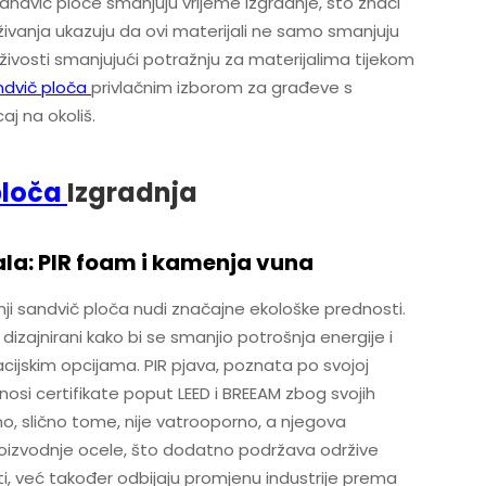
sandvič ploče smanjuju vrijeme izgradnje, što znači
živanja ukazuju da ovi materijali ne samo smanjuju
ivosti smanjujući potražnju za materijalima tijekom
ndvič ploča
privlačnim izborom za građeve s
aj na okoliš.
ploča
Izgradnja
jala: PIR foam i kamenja vuna
ji sandvič ploča nudi značajne ekološke prednosti.
dizajnirani kako bi se smanjio potrošnja energije i
lacijskim opcijama. PIR pjava, poznata po svojoj
 nosi certifikate poput LEED i BREEAM zbog svojih
no, slično tome, nije vatrooporno, a njegova
proizvodnje ocele, što dodatno podržava održive
ti, već također odbijaju promjenu industrije prema