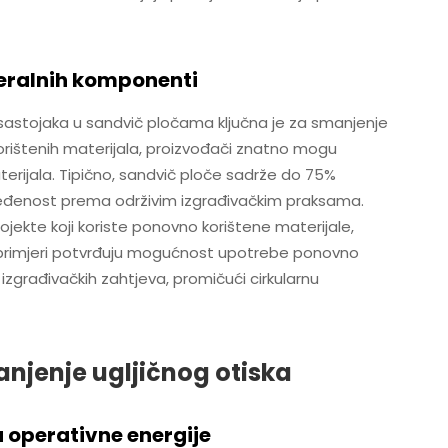
ineralnih komponenti
 sastojaka u sandvič pločama ključna je za smanjenje
ištenih materijala, proizvođači znatno mogu
erijala. Tipično, sandvič ploče sadrže do 75%
ređenost prema održivim izgrađivačkim praksama.
rojekte koji koriste ponovno korištene materijale,
vi primjeri potvrđuju mogućnost upotrebe ponovno
izgrađivačkih zahtjeva, promičući cirkularnu
anjenje ugljičnog otiska
u operativne energije