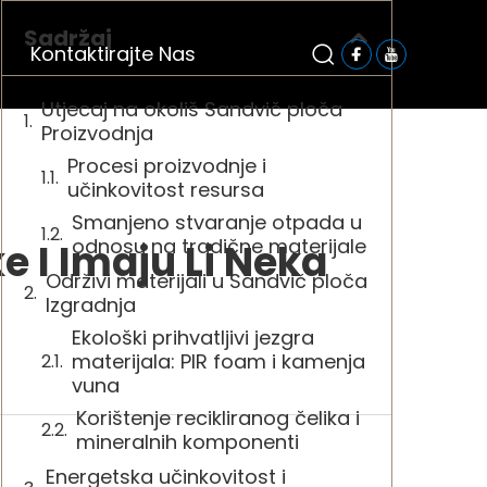
Sadržaj
Kontaktirajte Nas
Utjecaj na okoliš Sandvič ploča
Proizvodnja
Procesi proizvodnje i
učinkovitost resursa
Smanjeno stvaranje otpada u
odnosu na tradične materijale
e I Imaju Li Neka
Održivi materijali u Sandvič ploča
Izgradnja
Ekološki prihvatljivi jezgra
materijala: PIR foam i kamenja
vuna
Korištenje recikliranog čelika i
mineralnih komponenti
Energetska učinkovitost i