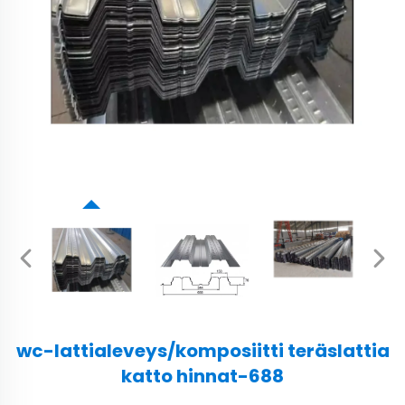
wc-lattialeveys/komposiitti teräslattia
katto hinnat-688