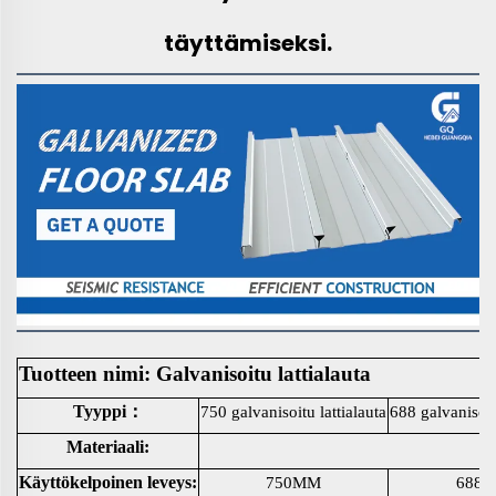
täyttämiseksi.
Tuotteen nimi: Galvanisoitu lattialauta
Tyyppi：
750 galvanisoitu lattialauta
688 galvanisoitu
Materiaali:
Käyttökelpoinen leveys:
750MM
688