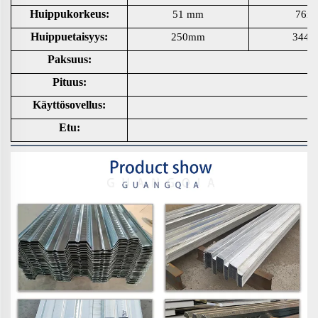
Huippukorkeus:
51 mm
76m
Huippuetaisyys:
250mm
344
Paksuus:
Pituus:
Käyttösovellus:
Etu: