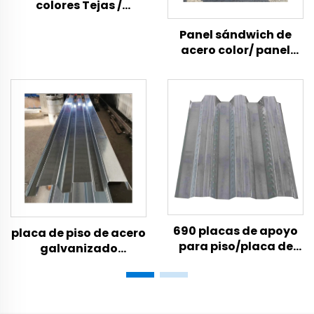
colores Tejas /
Láminas de acero
Panel sándwich de
galvanizado / PPGI /
acero color/ panel
Láminas de plástico
exterior de eps/
corrugado para
paneles de techo
techos / Tejas con
sándwich aislados de
juntas de bambú 800
eps
690 placas de apoyo
placa de piso de acero
para piso/placa de
galvanizado
acero perfilada/placa
bondek/placa de piso
de piso galvanizada
de cubierta de
acero/panel de techo