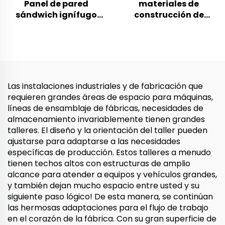
Panel de pared
materiales de
sándwich ignífugo
construcción de
para talleres de
paneles de sala limpia
construcción y
de taller paneles
apartamentos con
acústicos sándwich
núcleo de espuma de
impermeables panel
lana de roca EPS para
sándwich de casa
aislamiento
prefabricada
Las instalaciones industriales y de fabricación que
requieren grandes áreas de espacio para máquinas,
líneas de ensamblaje de fábricas, necesidades de
almacenamiento invariablemente tienen grandes
talleres. El diseño y la orientación del taller pueden
ajustarse para adaptarse a las necesidades
específicas de producción. Estos talleres a menudo
tienen techos altos con estructuras de amplio
alcance para atender a equipos y vehículos grandes,
y también dejan mucho espacio entre usted y su
siguiente paso lógico! De esta manera, se continúan
las hermosas adaptaciones para el flujo de trabajo
en el corazón de la fábrica. Con su gran superficie de