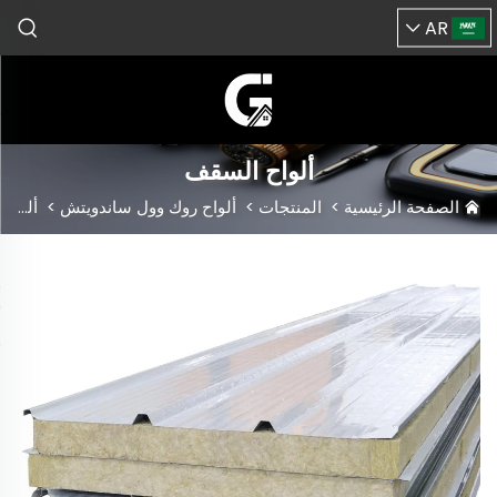
AR
ألواح السقف
الصفحة الرئيسية
>
المنتجات
>
ألواح روك وول ساندويتش
>
ألواح السقف