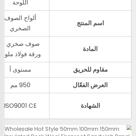
اللوحة
ألواح الصوف
اسم المنتج
الصخري
صوف صخري +
المادة
ورقة فولاذ ملونة
مقاوم للحريق
مستوى أ
العرض الفعّال
950 مم
الشهادة
ISO9001 CE