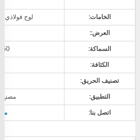
الخامات:
لوح فولاذي 
العرض::
السماكة:
20/150
الكثافة:
تصنيف الحريق:
التطبيق:
مصنع/م
اتصل بنا:
مرح