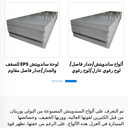
ألواح ساندويتش/جدار فاصل/
لوحة ساندويتش EPS للسقف
لوح رغوي عازل/لوح رغوي
والجدار/جدار فاصل مقاوم
عازل
للحريق/ألواح ساندويتش
جدارية
تم التعرف على ألواح السندويتش المصنوعة من البولي يوريثان
من قبل الكثيرين لقوتها العالية، ووزنها الخفيف، وخصائصها
الممتازة في العزل. هذه الألواح، على الرغم من خفتها، تظهر قوة