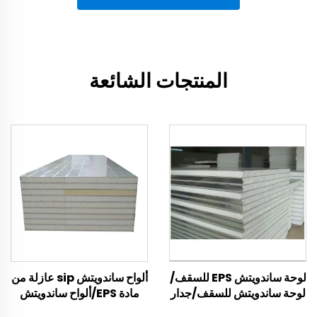
المنتجات الشائعة
لوحة ساندويتش EPS للسقف/
ألواح ساندويتش sip عازلة من
لوحة ساندويتش للسقف/جدار
مادة EPS/ألواح ساندويتش
فاصل مقاوم للحريق
EPS عازلة من مادة EPS