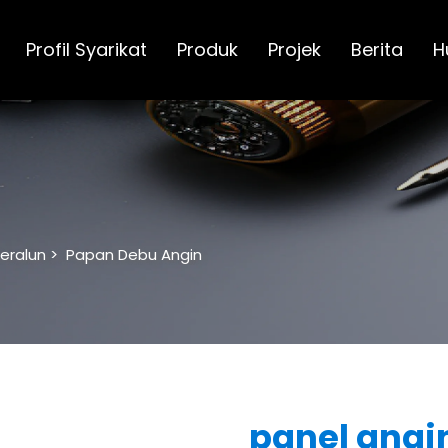
Profil Syarikat
Produk
Projek
Berita
H
Beralun
>
Papan Debu Angin
panel angi