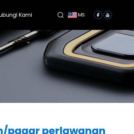
ubungi Kami
MS
n/pagar perlawanan