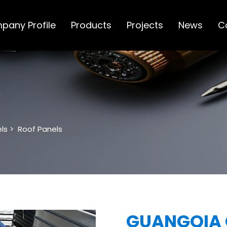
pany Profile
Products
Projects
News
C
ls
>
Roof Panels
GUANGQIA