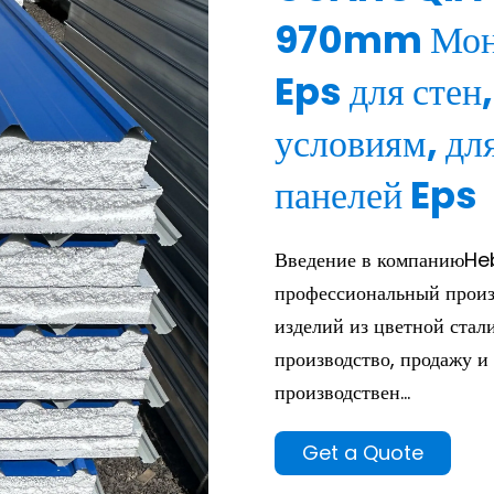
970mm Монт
Eps для стен
условиям, дл
панелей Eps
Введение в компаниюHe
профессиональный произ
изделий из цветной стал
производство, продажу и
производствен...
Get a Quote