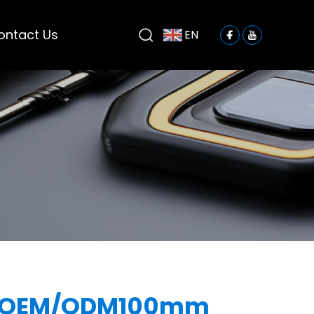
ontact Us
EN
 OEM/ODM100mm