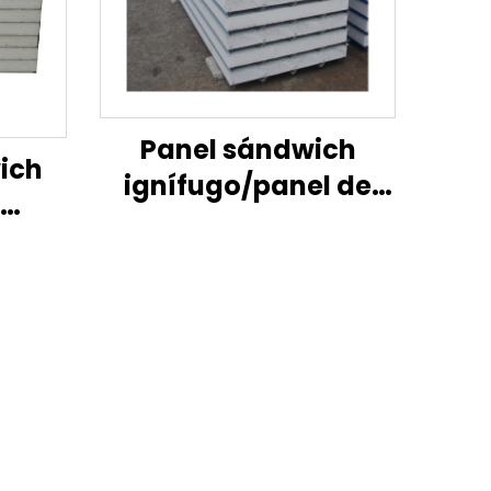
Panel sándwich
ich
ignífugo/panel de
pared exterior
para
aislante
ento