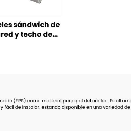
les sándwich de
red y techo de
/pared divisoria
nífuga/paneles
dwich de pared
ndido (EPS) como material principal del núcleo. Es altamen
 y fácil de instalar, estando disponible en una variedad d