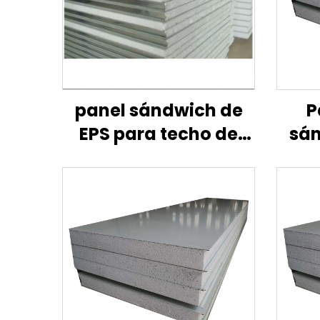
panel sándwich de
P
EPS para techo de
sán
pared/panel
p
sándwich para
c
techo/pared
ap
divisoria ignífuga
núcl
lana