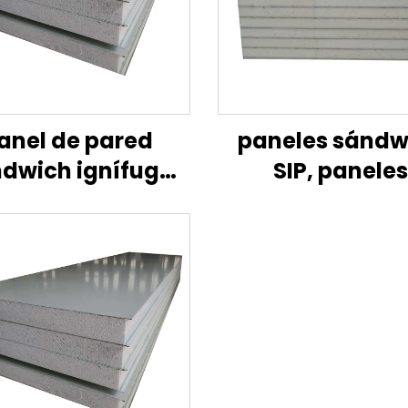
anel de pared
paneles sándw
dwich ignífugo
SIP, paneles
ara talleres de
sándwich EPS 
onstrucción y
pared/aislami
artamentos con
EPS
eo de espuma de
 de roca EPS para
aislamiento