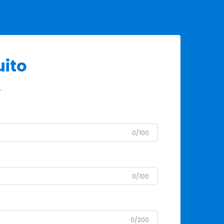
uito
.
0/100
0/100
0/200