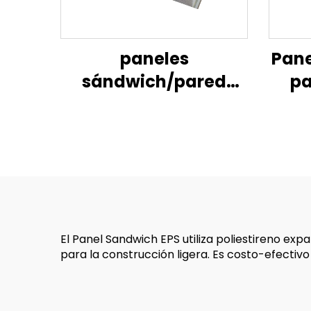
paneles
Pane
sándwich/pared
pa
divisoria/paneles de
EPS
espuma
ig
aislante/aislamiento
sán
con paneles de
espuma
El Panel Sandwich EPS utiliza poliestireno expa
para la construcción ligera. Es costo-efectivo