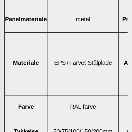
Panelmateriale
metal
Pro
Materiale
EPS+Farvet Stålplade
An
Farve
RAL farve
Tykkelse
50/75/100/150/200mm
C