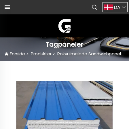
DA
Tagpaneler
Forside
>
Produkter
>
Rokvulmelede Sandwichpaneler