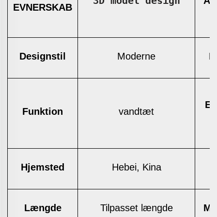
3D model design
An
EVNERSKAB
Designstil
Moderne
M
Ef
Funktion
vandtæt
Hjemsted
Hebei, Kina
Længde
Tilpasset længde
Mæ