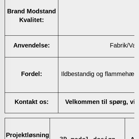
Brand
Modstand
K
Kvalitet:
Anvendelse:
Fabrik/Var
Fordel:
Ildbestandig og flammehæm
Kontakt
os:
Velkommen
til
spørg, vi
Projektløsning