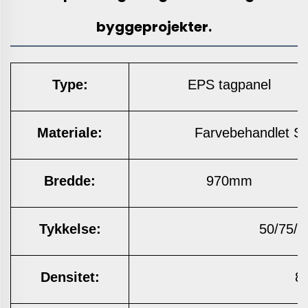
byggeprojekter.
Type:
EPS tagpanel
Materiale:
Farvebehandlet St
Bredde:
970mm
Tykkelse:
50/75/
Densitet:
8