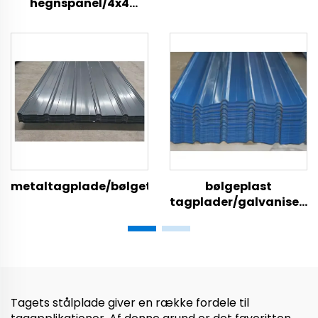
hegnspanel/4x4
tagplader/galvaniseret
galvaniseret stål
bølgeplade-828
trådnet paneler/anti
glaserede tegl
vind og støv hegn
metaltagplade/bølgetagplade/tagplade
bølgeplast
tagplader/galvaniseret
tagplade/tagplade
metal tagplader
sælges
Tagets stålplade giver en række fordele til